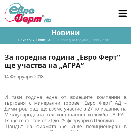
Новини
Начало
Новини
За поредна година „Евро Ферт“ ...
За поредна година „Евро Ферт“
ще участва на „АГРА“
14 Февруари 2018
И тази година една от водещите компании в
търговия с минерални торове „Евро Ферт“ АД –
Димитровград ще вземе участие в 27-то издание на
Международната селскостопанска изложба „АГРА“.
Тя ще се състои от 21 до 25 февруари в Пловдив.
Щандът на фирмата ще бъде позициониран в