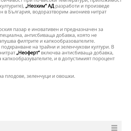
устойчивост при по-високи температури, приложимост
културите),
„Неохим“ АД
разработи и произведе
ен в България, водоразтворим амониев нитрат
арския пазар е иновативен и предназначен за
специална, антисбиваща добавка, която не
запушва филтрите и капкообразователите.
подхранване на трайни и зеленчукови култури. В
 нитрат
„Неоферт“
включва антисбиваща добавка,
 капкообразувателите, и в допустимият пороцент
а плодове, зеленчуци и овошки.