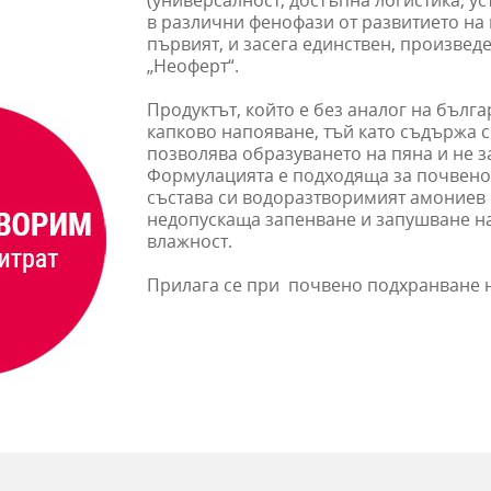
(универсалност, достъпна логистика, 
в различни фенофази от развитието на 
първият, и засега единствен, произвед
„Неоферт“.
Продуктът, който е без аналог на бълг
капково напояване, тъй като съдържа 
позволява образуването на пяна и не 
Формулацията е подходяща за почвено 
състава си водоразтворимият амониев
недопускаща запенване и запушване на
влажност.
Прилага се при почвено подхранване н