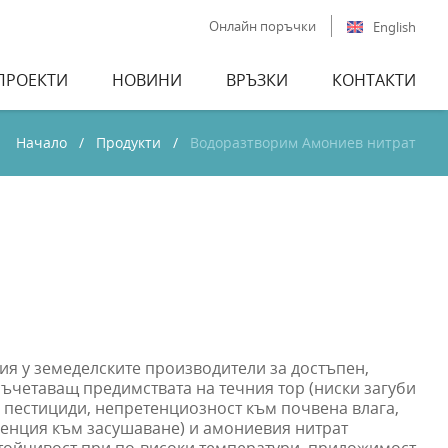
Онлайн поръчки
English
ПРОЕКТИ
НОВИНИ
ВРЪЗКИ
КОНТАКТИ
Начало
Продукти
Водоразтворим Амониев нитрат
ия у земеделските производители за достъпен,
съчетаващ предимствата на течния тор (ниски загуби
с пестициди, непретенциозност към почвена влага,
денция към засушаване) и амониевия нитрат