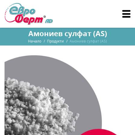
Амониев сулфат (AS)
Начало
Продукти
Амониев сулфат (AS)