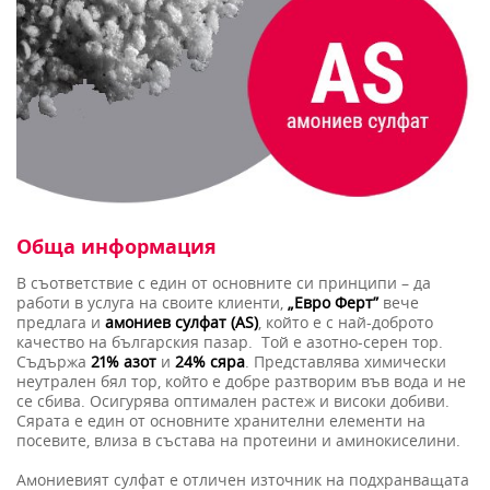
Обща информация
В съответствие с един от основните си принципи – да
работи в услуга на своите клиенти,
„Евро Ферт”
вече
предлага и
амониев сулфат (AS)
, който е с най-доброто
качество на българския пазар. Той е азотно-серен тор.
Съдържа
21% азот
и
24% сяра
. Представлява химически
неутрален бял тор, който е добре разтворим във вода и не
се сбива. Осигурява оптимален растеж и високи добиви.
Сярата е един от основните хранителни елементи на
посевите, влиза в състава на протеини и аминокиселини.
Амониевият сулфат е отличен източник на подхранващата