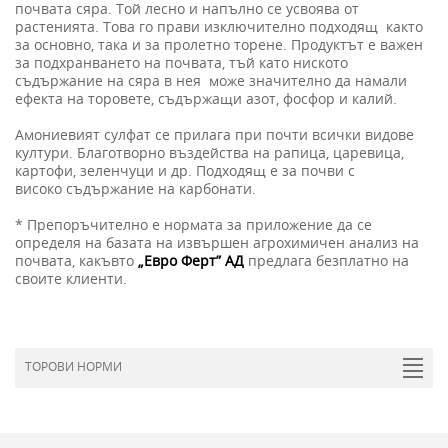
почвата сяра. Той лесно и напълно се усвоява от
растенията. Това го прави изключително подходящ както
за основно, така и за пролетно торене. Продуктът е важен
за подхранването на почвата, тъй като ниското
съдържание на сяра в нея може значително да намали
ефекта на торовете, съдържащи азот, фосфор и калий.
Амониевият сулфат се прилага при почти всички видове
култури. Благотворно въздейства на рапица, царевица,
картофи, зеленчуци и др. Подходящ е за почви с
високо съдържание на карбонати.
* Препоръчително е нормата за приложение да се
определя на базата на извършен агрохимичен анализ на
почвата, какъвто
„Евро Ферт” АД
предлага безплатно на
своите клиенти.
ТОРОВИ НОРМИ